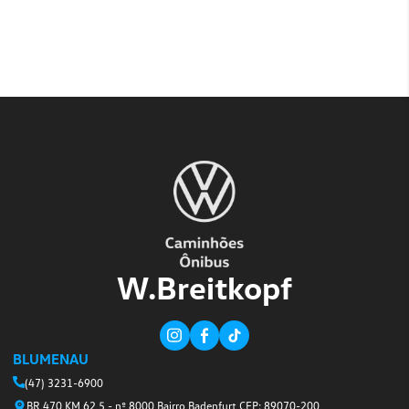
GOOGLE PLAY
Volks|Care App.
Aplicativo VolksCare coloca todos os serviço
sua mão. Disponível para Android e iOS.
APP STORE