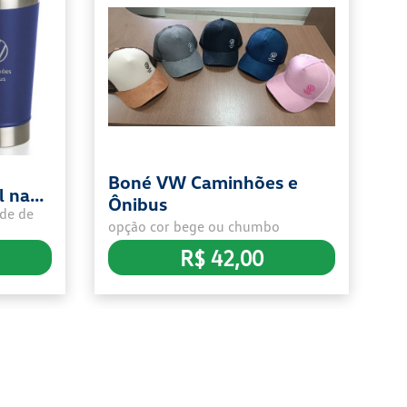
Boné VW Caminhões e
J
l nas
Ônibus
Ja
de de
arca
bo
opção cor bege ou chumbo
ões e
Ca
R$ 42,00