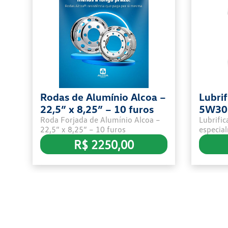
Rodas de Alumínio Alcoa –
Lubrif
22,5” x 8,25” – 10 furos
5W30 
Roda Forjada de Alumínio Alcoa –
Lubrifi
22,5” x 8,25” – 10 furos
especia
Ônibus 
R$ 2250,00
MAN Eur
compra 
R880,0