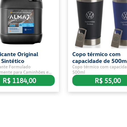
icante Original
Copo térmico com
Sintético
capacidade de 500m
cante Formulado
Copo térmico com capacida
cores preto e azul m
lmente para Caminhões e
500ml
Volkswagen Caminh
VW que utilizam motores
R$ 1184,00
R$ 55,00
Ônibus
o VI – D08 e D26 - Na
acima de 03 baldes fica
0