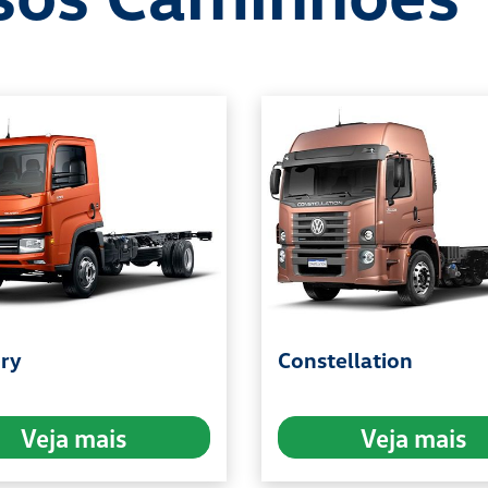
ery
Constellation
Veja mais
Veja mais