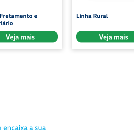
 Fretamento e
Linha Rural
iário
Veja mais
Veja mais
 encaixa a sua