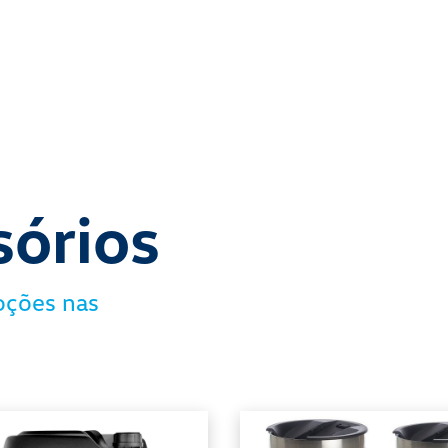
sórios
oções nas