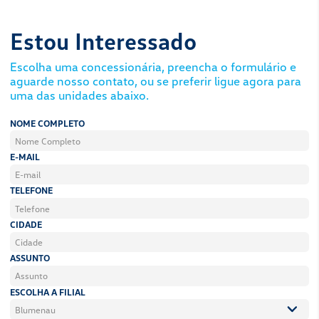
tranquilidade.
SAIBA MAIS!
+ Conforto
Com foco em conforto, o novo 17.260 possui como 
pneumática completa (Full Air). Composta por 6 bo
encaixe simples (conceito snap-on), esta opção gar
e disponibilidade do veículo durante a operação!
+ Tecnologia
O novo VolksBus 17.260 traz novo painel de instru
display central de 3,5” com mais de 70 funções, que 
personalizar e deixar com os indicadores de sua pre
volante multifuncional garante acesso a tudo, inclu
bluetooth e permite atender as ligações sem tirar a
Mais tecnologia e inovação! Tudo interativo e conec
Nova Transmissão Automática
Além da transmissão manual de 6 velocidades, o no
traz a opção de transmissão automática de 8 veloci
transmissão automática proporciona trocas suaves
performance superior. Sua seletora localizada na co