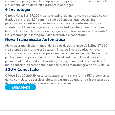
+ Segurança Ativa
O VolksBus 17.260 possui o pacote mais completo d
tecnológico do mercado. Com os novos sistemas aba
no 17.260 é mais segura: – ESC – Controle de estabi
Controle de tração – HSA – Assistente de partida 
EBD – Sistema de anti-travamento das rodas e distr
frenagem – Door Brake – Abertura das portas some
parado e saída do veiculo somente com as portas f
Eixo dianteiro com maior capacidade
O novo VolksBus 17.260 possui uma maior capacidad
dianteiro, que proporciona um aumento da carga útil
Juntamento com o aumento de carga, também foi d
novo sistema de direção com uma caixa de maior ca
configuração proporciona um menor esforço ao rea
maior durabilidade do componente.
Plano de Manutenção
O Volks|Total traz quatro opções de planos de man
com inúmeras vantagens que irão lhe proporcionar 