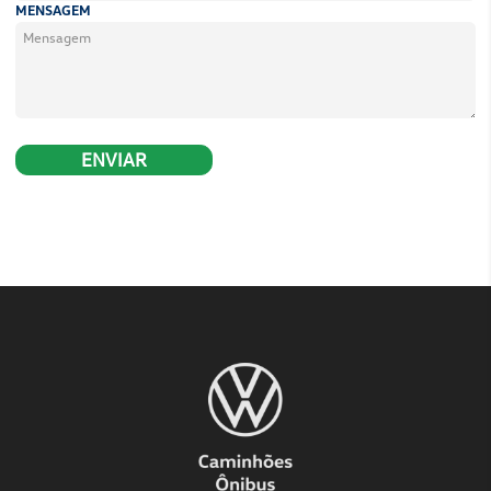
permite, além do modo automático, a seleção manu
mais conforto, desempenho e menor custos manuten
100% Conectado
O VolksBus 17.260 SH está conectado com a plata
gama completa de serviços digitais, garante ao gest
dados do veículo e da operação em tempo real.
SAIBA MAIS!
Estou Interessado