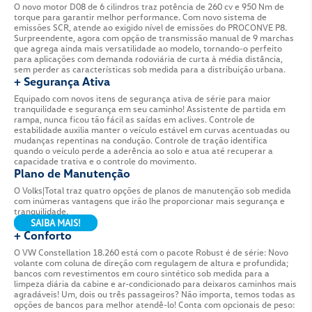
ATRIBUTOS
GALERIA
FIC
+ Eficiência
O novo motor D08 de 6 cilindros traz potência de 2
torque para garantir melhor performance. Com nov
emissões SCR, atende ao exigido nível de emissõe