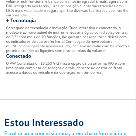
Surpreendente, agora com opção de transmissão m
que agrega ainda mais versatilidade ao modelo, tor
para aplicações com demanda rodoviária de curta à 
sem perder as características sob medida para a dis
+ Segurança Ativa
Equipado com novos itens de segurança ativa de sér
tranquilidade e segurança em seu caminho! Assiste
rampa, nunca ficou tão fácil as saídas em aclives. C
estabilidade auxilia manter o veículo estável em cu
mudanças repentinas na condução. Controle de traçã
quando o veículo perde a aderência ao solo e atua a
capacidade trativa e o controle do movimento.
Plano de Manutenção
O Volks|Total traz quatro opções de planos de man
com inúmeras vantagens que irão lhe proporcionar 
tranquilidade.
SAIBA MAIS!
+ Conforto