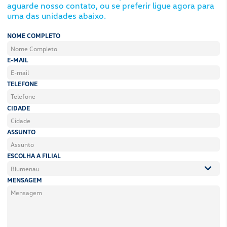
O VW Constellation 18.260 está com o pacote Robus
volante com coluna de direção com regulagem de al
bancos com revestimentos em couro sintético sob 
limpeza diária da cabine e ar-condicionado para de
agradáveis! Um, dois ou três passageiros? Não impo
opções de bancos para melhor atendê-lo! Conta com
volante multifuncional e banco com cinto integrado
DRL integrado aos faróis, luzes de posição e lanter
LED: mais visibilidade e segurança! São diversas faci
surpreender!
+ Tecnologia
Carregado de tecnologia e inovação! Tudo interativo
modelo traz novo painel de instrumentos analógico 
de 3,5” com mais de 70 funções, lhe garante persona
os indicadores de sua preferência! Com opção do no
multifuncional garante acesso a tudo, inclusive ao 
permite atender as ligações sem tirar as mãos do vo
Conectado
O VW Constellation 18.260 4×2 traz a opção da pla
uma gama completa de serviços digitais, garante ao